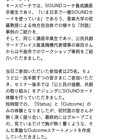
キースピーチでは、SOUNDコーチ養成講座
卒業生であり、「いま日本で一番SOUNDカ
ードを使っている」であろう、青森大学の佐
藤教授による地方自治体での様々な「対話」
事例のご紹介を、
そして、同じく講座卒業生であり、公民共創
サードプレイス推進機構代表理事の森田さん
からは千曲市でのワークショップ事例をご紹
介いただきました。
当日ご参加いただいた参加者は25名。ちょ
うど公・民半数ずつの皆さまにご参加いただ
き、セミナー後半では「公と民の協働、共創
の取り組み」をアジェンダにSOUNDカード
体験を行っていただきました。
短時間での、「Status」と「Outcome」の
みの体験となりましたが、初対面の皆さんが
熱く深く語り合い、最終的にはグループごと
の、見ているだけで胸が熱く響くような、そ
んな素敵なOutcomeステートメントを作成
していただきました。