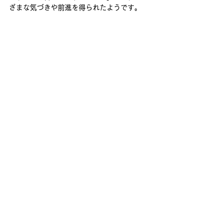
ざまな気づきや前進を得られたようです。
インターアクトクラブの皆さんの話し合いを
通じて、一筋縄では解決できない問題に対し
て、いつでも誰とでも、解決に向けた話し合
いが可能だということを実感しました。私た
ちとしても、世代や背景の違いに関わらず有
効な「言える化ツール」であるという
SOUNDカード、SOUNDメソッドの可能性
を、改めて実感させていただく機会となりま