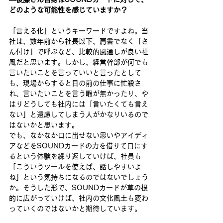
どのような可能性を感じていますか？ 
​​「言える化」というキーワードですよね。​当
社は、数年前から社長以下、肩書でなく「さ
ん付け」で呼ぶなど、比較的風通しが良い社
風だと思います。しかし、経営幹部が何でも
言いたいことを言っていいと言ったとして
も、現場からすると目の前の仕事に忙殺さ
れ、言いたいことを言う暇が無かったり、​や
はり​どうしても​社内には「言いたくても言え
ない」と​遠慮してしまう人が​​かなりいるので
はないかと思​​います。​​ 
でも、なかなか口に出せない思いやアイディ
アなどを​SOUND​カードの力を借りて口にす
るという体験を繰り返していけば、社員も
「こういうツールを使えば、話しやすいよ
ね」という気持ちになるのではないでしょう
か。そうした形で、SOUNDカードが草の根
的に広がっていけば、社内の文化風土も変わ
って​い​くのではないかと期待しています。 