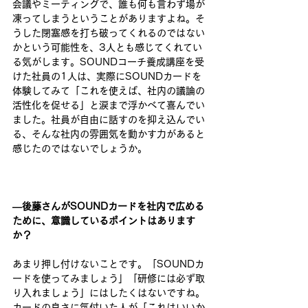
会議やミーティングで、誰も何も言わず場が
凍ってしまうということがありますよね。そ
うした閉塞感を打ち破ってくれるのではない
かという可能性を、3人とも感じてくれてい
る気がします。SOUNDコーチ養成講座を受
けた​社員​​​​​の1人は、実際にSOUNDカードを
体験してみて「​これを使えば、社内の議論の
活性化を促せる​」と​涙まで浮かべて​​喜んでい
ました​。社員が自由に話すのを抑え込んでい
る​、そんな​社内の雰囲気を動かす力があると
感じ​た​のではないでしょうか。 
―後藤さんがSOUNDカードを社内で広める
ために、意識しているポイントはあります
か？ 
あまり押し付けないことです。「SOUNDカ
ードを使ってみましょう」「研修には必ず取
り入れましょう」にはしたくはないですね。
カードの良さに気付いた人が「これはいいか