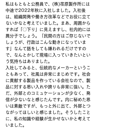
私はもともと公務員で、​(株)荏原製作所​には
中途で2022年秋に​入社しました​。入社後
は、組織開発や働き方改革などでお役に立て
ないかなと​考えて​いました。まあ、周囲から​
す​れば「​〇​下り」​に見えます​し、社内的には
異分子でしょう。「民間の方はご存じないで
しょうが、行政はこんな動きになっていま
す」なんて話をしても嫌われるだけですの
で、なんとかして現場に入っていきたいとい
う気持ちはありました。
入社してみると、伝統的な​​メーカーというこ
ともあって、社風は非常にまじめです。社会
に貢献する製品を作っている会社​な​ので、製
品に対する思い入れや誇りも非常に強い。た
だ、外部とのコミュケーションが少なく、発
信が少ない​な​​と感じた​んです。内に秘めた思
いは素敵ですが、もっと外に出て、外部とつ
ながってほしいと感じました。そうしたこと
に、私の知識や経験が生かせないかと考えて
いました。 